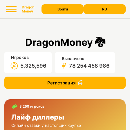
Dragon
Войти
RU
Money
DragonMoney
🐉
Игроков
Выплачено
5,325,596
78 254 458 986
Регистрация
3 269 игроков
Лайф диллеры
Онлайн ставки у настоящих крупье